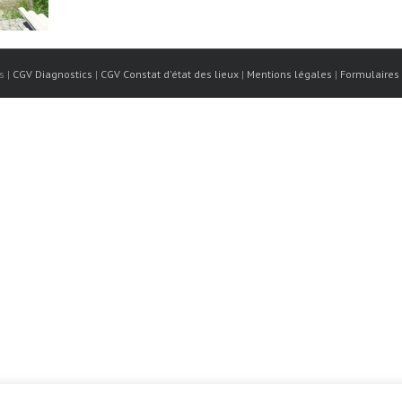
s |
CGV Diagnostics
|
CGV Constat d'état des lieux
|
Mentions légales
|
Formulaires