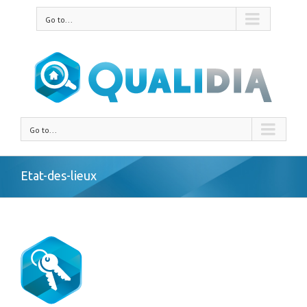
Go to...
Go to...
Etat-des-lieux