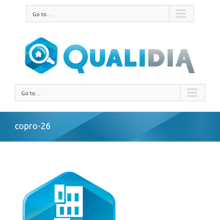
Go to...
Go to...
copro-26